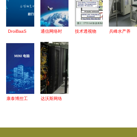
受益者与未
动公司质量
联网行业优
来机遇
跃升
秀服务商
DroiBaaS
通信网络时
技术透视物
兵峰水产养
开启智能互
钟同步技术
联网三大应
殖控制系统
联时代的新
探析 PTP
用架构 网
与仓库管理
型云服务与
网络授时服
络服务核心
软件 智能
网络技术新
务器的原理
与实现路径
化技术驱动
篇章
与应用
产业升级
康泰博控工
达沃斯网络
控机 驱动
通信保障
南京工业数
大连国际会
字化转型的
议中心的数
硬核伙伴与
字脉搏