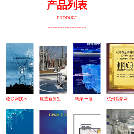
产品列表
PRODUCT
----------------
物联网技术
锻造新质生
鹰潭 一座
杭州磊豪网
驱动下的网
产力 南网
被物联网赋
络科技 以
络技术服务
科技以核心
能的智慧新
卓越技术服
行业 核心
技术突破驱
城
务，铸就互