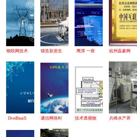
物联网技术
锻造新质生
鹰潭 一座
杭州磊豪网
驱动下的网
产力 南网
被物联网赋
络科技 以
络技术服务
科技以核心
能的智慧新
卓越技术服
行业 核心
技术突破驱
城
务，铸就互
受益者与未
动公司质量
联网行业优
来机遇
跃升
秀服务商
DroiBaaS
通信网络时
技术透视物
兵峰水产养
开启智能互
钟同步技术
联网三大应
殖控制系统
联时代的新
探析 PTP
用架构 网
与仓库管理