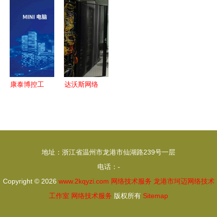
联时代的新
探析 PTP
用架构 网
与仓库管理
型云服务与
网络授时服
络服务核心
软件 智能
网络技术新
务器的原理
与实现路径
化技术驱动
篇章
与应用
产业升级
康泰博控工
达沃斯网络
控机 驱动
通信保障
南京工业数
大连国际会
字化转型的
议中心的数
硬核伙伴与
字脉搏
地址：浙江省温州市龙港市仙湖路239号一层
网络技术服
电话：-
务
Copyright © 2026
www.2kqyzi.com
网络技术服务
龙港市坷迈网络技术
工作室
网络技术服务
版权所有
Sitemap