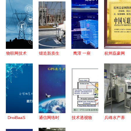
物联网技术
锻造新质生
鹰潭 一座
杭州磊豪网
驱动下的网
产力 南网
被物联网赋
络科技 以
络技术服务
科技以核心
能的智慧新
卓越技术服
行业 核心
技术突破驱
城
务，铸就互
受益者与未
动公司质量
联网行业优
来机遇
跃升
秀服务商
DroiBaaS
通信网络时
技术透视物
兵峰水产养
开启智能互
钟同步技术
联网三大应
殖控制系统